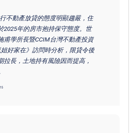
銀行不動產放貸的態度明顯趨嚴，住
2025年的房市抱持保守態度。世
甫學所長暨CCIM台灣不動產投資
《嵐姐好家在》訪問時分析，限貸令後
期拉長，土地持有風險因而提高，
。
=15