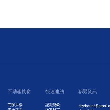
不動產櫥窗
快速連結
聯繫資訊
商辦大樓
認識翔銳
shyrhouse@gmail.
黃金店面
訪客留言