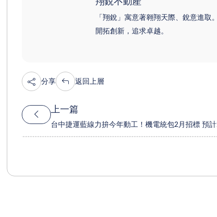
翔銳不動產
「翔銳」寓意著翱翔天際、銳意進取
開拓創新，追求卓越。
分享
返回上層
上一篇
台中捷運藍線力拚今年動工！機電統包2月招標 預計2